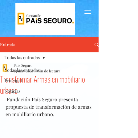
Entrada
Todas las entradas
País Seguro
Todas las entradas
25 may 2023
1 min de lectura
Transformar Armas en mobiliario
Principal
urbano
Noticias
 Fundación País Seguro presenta 
propuesta de transformación de armas 
en mobiliario urbano. 