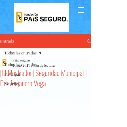
Entrada
Todas las entradas
País Seguro
Todas las entradas
25 ago 2023
3 min de lectura
[El Mostrador] Seguridad Municipal |
Principal
Por Alejandro Vega
Noticias