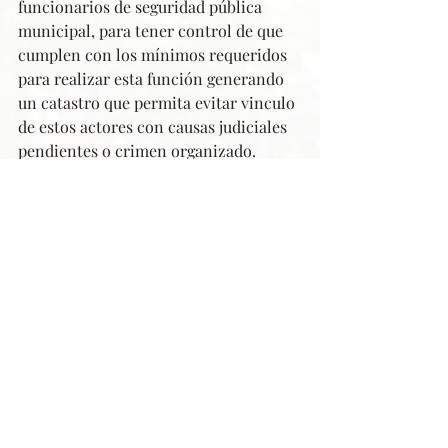
funcionarios de seguridad pública 
municipal, para tener control de que 
cumplen con los mínimos requeridos 
para realizar esta función generando 
un catastro que permita evitar vinculo 
de estos actores con causas judiciales 
pendientes o crimen organizado.
La seguridad municipal puede ser un 
actor relevante en prevención y 
fiscalización, pero depende de una 
apuesta robusta que estandarice y 
perfeccione a funcionarios que son los 
llamados a transformarse en actores 
claves para abordar de mejor modo, 
por ejemplo, patrullajes mixtos junto a 
Carabineros y un vínculo más 
estrecho y adecuado  con la 
comunidad que necesita más y mejor 
seguridad.