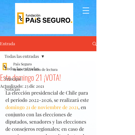
Entrada
Todas las entradas
País Seguro
Todas las entradas
19 nov 2021
1 min de lectura
Este domingo 21 ¡VOTA!
Principal
Actualizado:
23 dic 2021
Noticias
La elección presidencial de Chile para 
el período 2022-2026, se realizará este 
domingo 21 de noviembre de 2021
, en 
conjunto con las elecciones de 
diputados, senadores y las elecciones 
de consejeros regionales; en caso de 