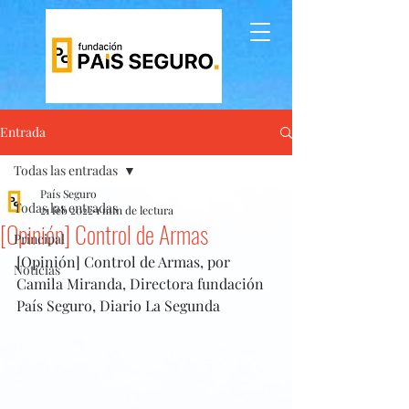
Entrada
Todas las entradas
País Seguro
Todas las entradas
21 feb 2022
1 min de lectura
[Opinión] Control de Armas
Principal
[Opinión] Control de Armas, por 
Noticias
Camila Miranda, Directora fundación 
País Seguro, Diario La Segunda 