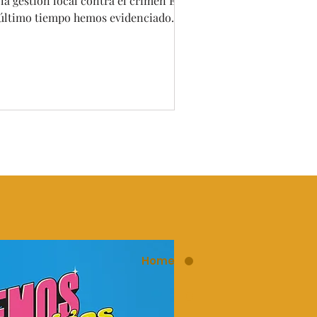
 la gestión local contra el crimen En
 último tiempo hemos evidenciado
ios casos de...
Home