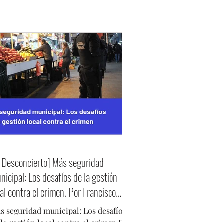
registros de prensa. El
encia al alza en este tipo de
 años , reflejando un
posición de menores de edad
l Desconcierto] Más seguridad
nicipal: Los desafíos de la gestión
cal contra el crimen. Por Francisco
nzano
s seguridad municipal: Los desafíos