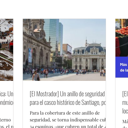
de Prevención del Delito y 
análisis evidencia una tend
hechos durante los últimos
escenario de creciente ex
a l
ica: Una
[El Mostrador] Un anillo de seguridad
[E
onómico
para el casco histórico de Santiago, por
mu
lo
Para la cobertura de este anillo de
Ma
nterno
seguridad, se torna indispensable cubrir
Má
s, el país
34 esquinas -que cubren un total de 45